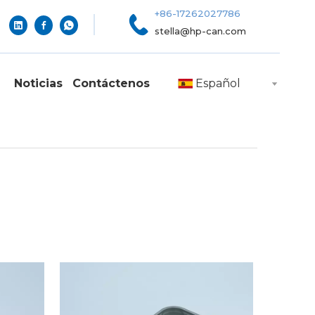
+86-17262027786
stella@hp-can.com
Noticias
Contáctenos
Español