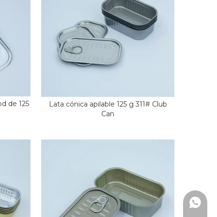
od de 125
Lata cónica apilable 125 g 311# Club
Can
+86172