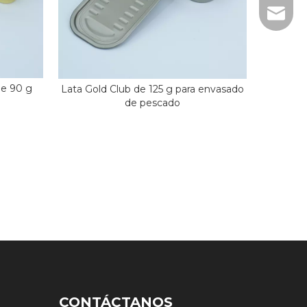
stella
de 90 g
Lata Gold Club de 125 g para envasado
de pescado
CONTÁCTANOS