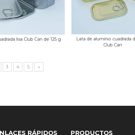
Lata de aluminio cuadrada 
uadrada lisa Club Can de 125 g
Club Can
3
4
5
»
NLACES RÁPIDOS
PRODUCTOS