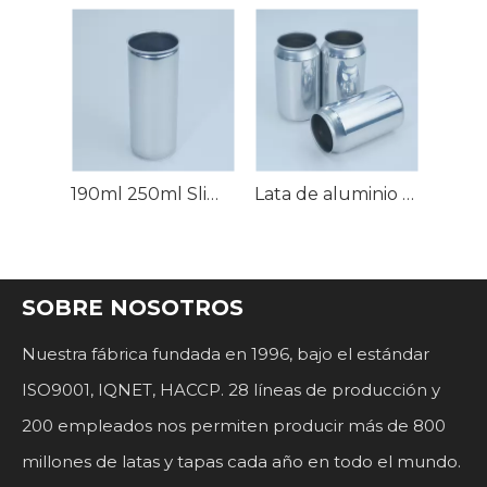
190ml 250ml Slim 330ml 355ml Lata de aluminio elegante
Lata de aluminio de cerveza estándar rechoncha de 250 ml, 330 ml y 355 ml
SOBRE NOSOTROS
Nuestra fábrica fundada en 1996, bajo el estándar
ISO9001, IQNET, HACCP. 28 líneas de producción y
200 empleados nos permiten producir más de 800
millones de latas y tapas cada año en todo el mundo.