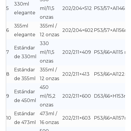
330ml
5
ml/11,5
202/204×512
P53/57×Al146
elegante
onzas
355ml
355ml /
6
202/204×602
P53/57×Al156m
elegante
12 onzas
330
Estándar
7
ml/11,5
202/211×409
P53/66×Al115 m
de 330ml
onzas
Estándar
355ml /
8
202/211×413
P53/66×Al122
de 355ml
12 onzas
450
Estándar
9
ml/15,2
202/211×600
D53/66×H153m
de 450ml
onzas
Estándar
473ml /
10
202/211×603
P53/66×Al157m
de 473ml
16 onzas