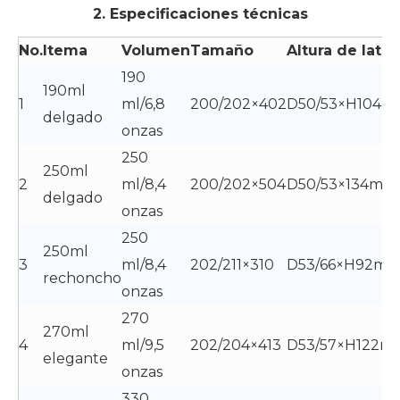
2. Especificaciones técnicas
N
o.
I
tema
Volumen
Tamaño
Altura de lata
190
190ml
1
ml/6,8
200/202×402
D50/53×H104
delgado
onzas
250
250ml
2
ml/8,4
200/202×504
D50/53×134mm
delgado
onzas
250
250ml
3
ml/8,4
202/211×310
D53/66×H92m
rechoncho
onzas
270
270ml
4
ml/9,5
202/204×413
D53/57×H122m
elegante
onzas
330