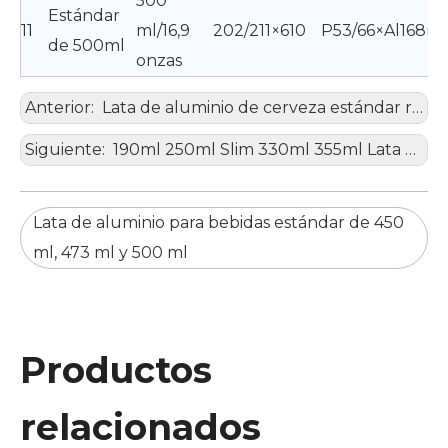
500
Estándar
11
ml/16,9
202/211×610
P53/66×Al168
de 500ml
onzas
Anterior:
Lata de aluminio de cerveza estándar rechoncha de 250 ml, 330 ml y 355 ml
Siguiente:
190ml 250ml Slim 330ml 355ml Lata de aluminio elegante
Lata de aluminio para bebidas estándar de 450
ml, 473 ml y 500 ml
Productos
relacionados