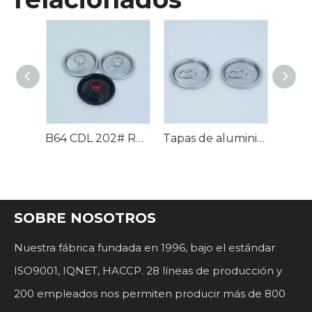
B64 202# Tapa completamente abierta
B64 CDL 202# RPT Extremo de aluminio
Tapas de aluminio CDL B64 200# 202# SOT
SOBRE NOSOTROS
Nuestra fábrica fundada en 1996, bajo el estándar
ISO9001, IQNET, HACCP. 28 líneas de producción y
200 empleados nos permiten producir más de 800